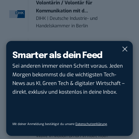
Volontärin / Volontär für
Kommunikation mit d...
DIHK | Deutsche Industrie- und
Handelskammer
in
Berlin
Teamleiter (m/w/d) Customer
Engagement / Soci...
Smarter als dein Feed
BBBank eG
in
Berlin, Frankfurt am Main,
Sei anderen immer einen Schritt voraus. Jeden
Karlsruhe
Morgen bekommst du die wichtigsten Tech-
News aus KI, Green Tech & digitaler Wirtschaft –
Content Manager (m/w/g) mit
direkt, exklusiv und kostenlos in deine Inbox.
Schwerpunkt Socia...
LEUCHTTURM1917
in
Geesthacht
Marketing Manager Social Media and
Mit deiner Anmeldung bestätigst du unsere
Datenschutzerklärung
.
Content (m...
Wave In Motion GmbH
in
Köln, Köln