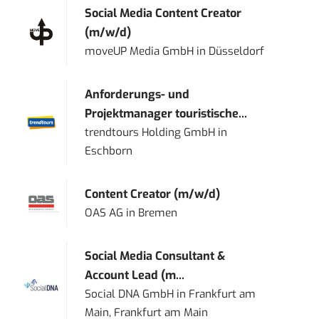
Social Media Content Creator
(m/w/d)
moveUP Media GmbH
in
Düsseldorf
Anforderungs- und
Projektmanager touristische...
trendtours Holding GmbH
in
Eschborn
Content Creator (m/w/d)
OAS AG
in
Bremen
Social Media Consultant &
Account Lead (m...
Social DNA GmbH
in
Frankfurt am
Main, Frankfurt am Main