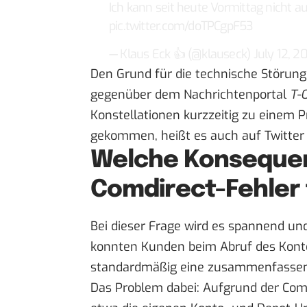
Ich kann seit heute Vormittag nicht au
pic.twitter.com/doTPCgpF53
— Klaus Eck 👍 (@klauseck)
July 12, 2
Den Grund für die technische Störung
gegenüber dem Nachrichtenportal
T-O
Konstellationen kurzzeitig zu einem 
gekommen, heißt es auch
auf Twitte
Welche Konsequen
Comdirect-Fehler
Bei dieser Frage wird es spannend und
konnten Kunden beim Abruf des Kont
standardmäßig eine zusammenfassend
Das Problem dabei: Aufgrund der Com