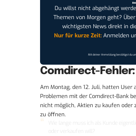
Du willst nicht abgehängt werde
Themen von Morgen geht? Übe
wichtigsten News direkt in di
Nur für kurze Zeit:
Anmelden und
Mit deiner Anmeldung bestätigst du u
Comdirect-Fehler:
Am Montag, den 12. Juli, hatten User
Problemen mit der Comdirect-Bank be
nicht möglich, Aktien zu kaufen oder
zu öffnen.
Wie lange muss ich als Kunde eigentli
oder verkaufen will?