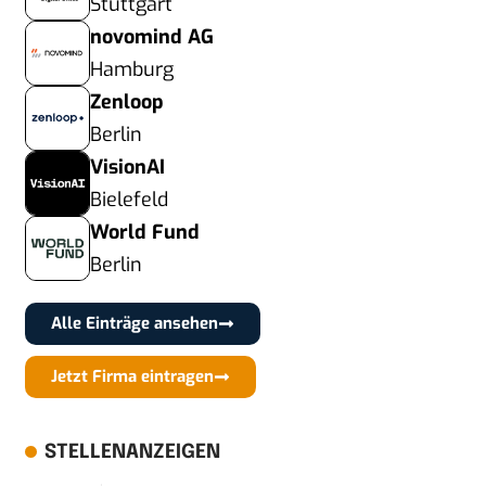
Stuttgart
novomind AG
Hamburg
Zenloop
Berlin
VisionAI
Bielefeld
World Fund
Berlin
Alle Einträge ansehen
Jetzt Firma eintragen
STELLENANZEIGEN