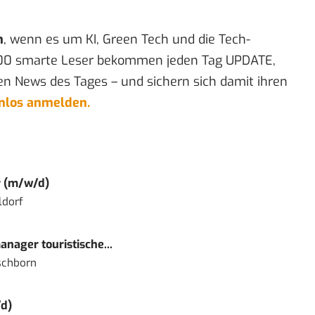
n
, wenn es um KI, Green Tech und die Tech-
00 smarte Leser bekommen jeden Tag UPDATE,
en News des Tages – und sichern sich damit ihren
enlos anmelden.
r (m/w/d)
ldorf
nager touristische...
schborn
d)