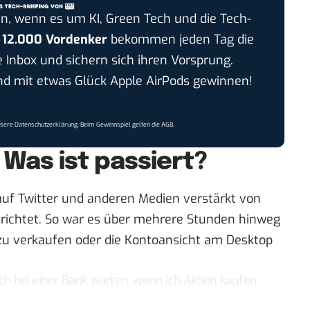
n, wenn es um KI, Green Tech und die Tech-
r
12.000 Vordenker
bekommen jeden Tag die
e Inbox und sichern sich ihren Vorsprung.
 mit etwas Glück Apple AirPods gewinnen!
nsere
Datenschutzerklärung
. Beim Gewinnspiel gelten die
AGB
.
 Was ist passiert?
 auf
Twitter
und anderen Medien verstärkt von
richtet. So war es über mehrere Stunden hinweg
 zu verkaufen oder die Kontoansicht am Desktop
ch bei einer Bank warten, wenn ich Aktien kaufen