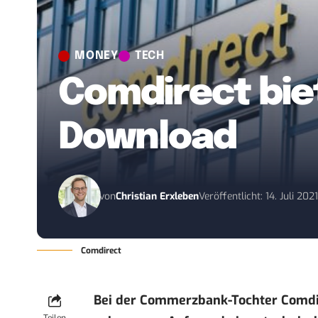
MONEY
TECH
Comdirect bi
Download
von
Christian Erxleben
Veröffentlicht: 14. Juli 202
Comdirect
Bei der Commerzbank-Tochter Comdir