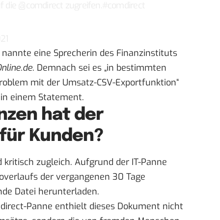
f die
@comdirect
zugreifen.
#comdirect
021
 nannte eine Sprecherin des Finanzinstituts
nline.de
. Demnach sei es „in bestimmten
Problem mit der Umsatz-CSV-Exportfunktion“
r in einem Statement
.
zen hat der
 für Kunden?
 kritisch zugleich. Aufgrund der IT-Panne
overlaufs der vergangenen 30 Tage
e Datei herunterladen.
direct-Panne enthielt dieses Dokument nicht