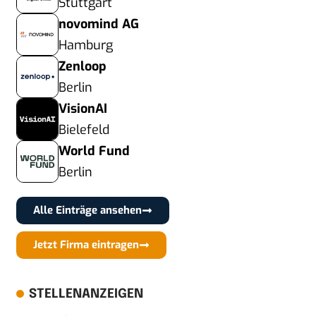
Stuttgart
novomind AG
Hamburg
Zenloop
Berlin
VisionAI
Bielefeld
World Fund
Berlin
Alle Einträge ansehen
Jetzt Firma eintragen
STELLENANZEIGEN