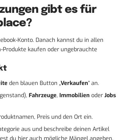
ungen gibt es für
place?
acebook-Konto. Danach kannst du in allen
h-Produkte kaufen oder ungebrauchte
kt
ite
den blauen Button „
Verkaufen
“ an.
genstand),
Fahrzeuge
,
Immobilien
oder
Jobs
roduktnamen, Preis und den Ort ein.
egorie aus und beschreibe deinen Artikel
test du hier auch mögliche Mängel angeben.