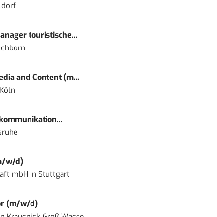
ldorf
nager touristische...
schborn
dia and Content (m...
 Köln
kommunikation...
sruhe
m/w/d)
haft mbH
in
Stuttgart
or (m/w/d)
in
Krausnick-Groß Wasse...