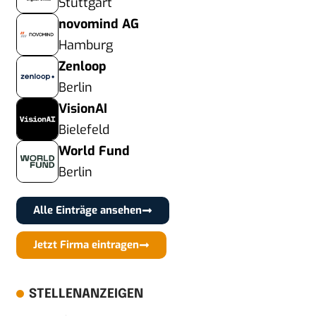
Stuttgart
novomind AG
Hamburg
Zenloop
Berlin
VisionAI
Bielefeld
World Fund
Berlin
Alle Einträge ansehen
Jetzt Firma eintragen
STELLENANZEIGEN