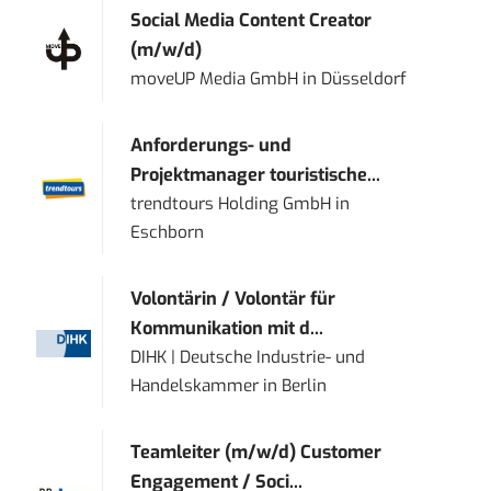
Social Media Content Creator
(m/w/d)
moveUP Media GmbH
in
Düsseldorf
Anforderungs- und
Projektmanager touristische...
trendtours Holding GmbH
in
Eschborn
Volontärin / Volontär für
Kommunikation mit d...
DIHK | Deutsche Industrie- und
Handelskammer
in
Berlin
Teamleiter (m/w/d) Customer
Engagement / Soci...