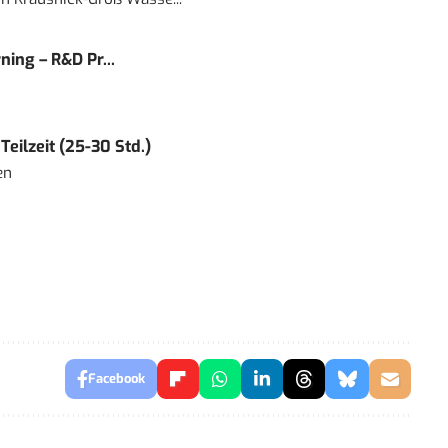
ning – R&D Pr...
eilzeit (25-30 Std.)
en
Facebook