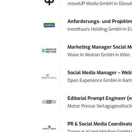
moveUP Media GmbH
in
Düsse
Anforderungs- und Projektma
trendtours Holding GmbH
in
E
Marketing Manager Social Me
Wave In Motion GmbH
in
Köln,
Social Media Manager – Web
Open Experience GmbH
in
Karl
Editorial Prompt Engineer (
Motor Presse Verlagsgesellsc
PR & Social Media Coordinat
Tropical Island Holding GmbH