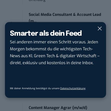
Social Media Consultant & Account Lead
(m...
Social DNA GmbH
in
Frankfurt am Main,
Smarter als dein Feed
Frankfurt am Main
Sei anderen immer einen Schritt voraus. Jeden
Sales-Manager (m/w/d) Online-
Morgen bekommst du die wichtigsten Tech-
Marketing
News aus KI, Green Tech & digitaler Wirtschaft –
.wtv Württemberger Medien GmbH & ...
in
direkt, exklusiv und kostenlos in deine Inbox.
Heilbronn, F...
Endpoint Security Engineer – OT (f/m/x)
ZEISS
in
Oberkochen (Baden-Württemberg),
Mit deiner Anmeldung bestätigst du unsere
Datenschutzerklärung
.
München
Content Manager Agrar (m/w/d)