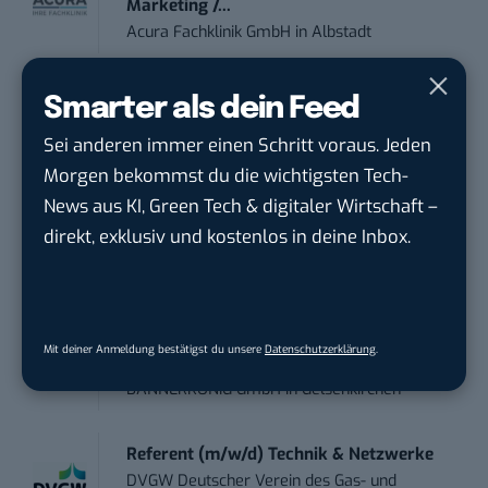
Marketing /...
Acura Fachklinik GmbH
in
Albstadt
Content Marketing Specialist Product &
Smarter als dein Feed
Te...
Sei anderen immer einen Schritt voraus. Jeden
Ferdinand Bilstein GmbH & Co. KG
in
Morgen bekommst du die wichtigsten Tech-
Ennepetal
News aus KI, Green Tech & digitaler Wirtschaft –
direkt, exklusiv und kostenlos in deine Inbox.
IT Sales & Online Marketing Manager
(m/w/...
Instaffo GmbH
in
Karlsruhe
Mit deiner Anmeldung bestätigst du unsere
Datenschutzerklärung
.
Social Media Manager (m/w/d)
BANNERKÖNIG GmbH
in
Gelsenkirchen
Referent (m/w/d) Technik & Netzwerke
DVGW Deutscher Verein des Gas- und