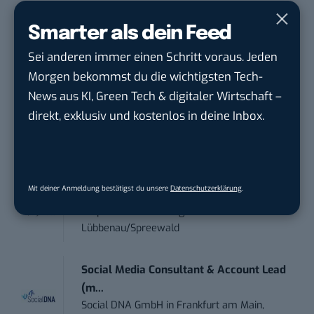
Anforderungs- und Projektmanager
Smarter als dein Feed
touristische...
Sei anderen immer einen Schritt voraus. Jeden
trendtours Holding GmbH
in
Eschborn
Morgen bekommst du die wichtigsten Tech-
News aus KI, Green Tech & digitaler Wirtschaft –
Performance Marketing Manager
direkt, exklusiv und kostenlos in deine Inbox.
Schwerpunkt Pai...
EDEKA Südwest Stiftung & Co. KG
in
Offenburg
Mit deiner Anmeldung bestätigst du unsere
Datenschutzerklärung
.
PR & Social Media Coordinator (m/w/d)
Tropical Island Holding GmbH
in
Lübbenau/Spreewald
Social Media Consultant & Account Lead
(m...
Social DNA GmbH
in
Frankfurt am Main,