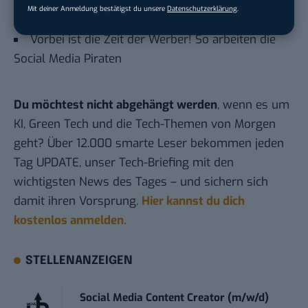
Mit deiner Anmeldung bestätigst du unsere
Datenschutzerklärung
.
Agenten“ verbotene Inhalte
Vorbei ist die Zeit der Werber! So arbeiten die
Social Media Piraten
Du möchtest nicht abgehängt werden
, wenn es um
KI, Green Tech und die Tech-Themen von Morgen
geht? Über 12.000 smarte Leser bekommen jeden
Tag UPDATE, unser Tech-Briefing mit den
wichtigsten News des Tages – und sichern sich
damit ihren Vorsprung.
Hier kannst du dich
kostenlos anmelden.
STELLENANZEIGEN
Social Media Content Creator (m/w/d)