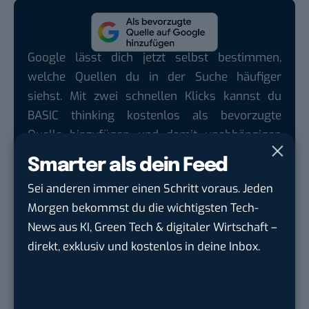
Google lässt dich jetzt selbst bestimmen,
welche Quellen du in der Suche häufiger
siehst. Mit zwei schnellen Klicks kannst du
BASIC thinking kostenlos als bevorzugte
Quelle hinzufügen und damit unabhängigen
Tech-Journalismus unterstützen. Vielen Dank!
Smarter als dein Feed
Hier basicthinking.de hinzufügen
Sei anderen immer einen Schritt voraus. Jeden
Morgen bekommst du die wichtigsten Tech-
Auch interessant:
News aus KI, Green Tech & digitaler Wirtschaft –
Schluss mit russischer Zensur: Twitter bietet
direkt, exklusiv und kostenlos in deine Inbox.
Zugang über Tor-Browser an
Facebook erhält in Australien eine Zensur-Lizenz
Internetzensur in China: So finden „Zensur-