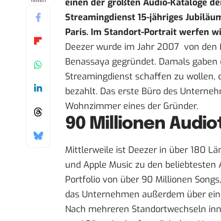
Teilen
einen der größten
Audio-Kataloge
der
Streamingdienst 15-jähriges Jubiläu
Paris. Im
Standort-Portrait
werfen wir
Deezer wurde im Jahr 2007 von den 
Benassaya gegründet. Damals gaben d
Streamingdienst schaffen zu wollen, 
bezahlt. Das erste Büro des Unterne
Wohnzimmer eines der Gründer.
90 Millionen Audio
Mittlerweile ist Deezer in über 180 Lä
und Apple Music zu den beliebtesten
Portfolio von über 90 Millionen Song
das Unternehmen außerdem über eine
Nach mehreren Standortwechseln inne