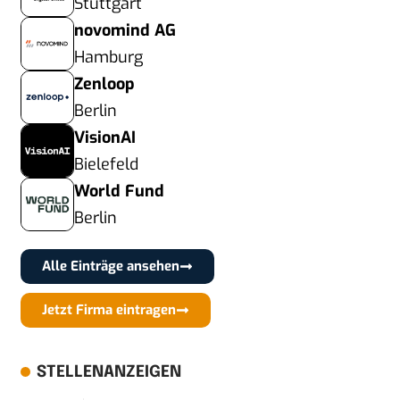
Stuttgart
novomind AG
Hamburg
Zenloop
Berlin
VisionAI
Bielefeld
World Fund
Berlin
Alle Einträge ansehen
Jetzt Firma eintragen
STELLENANZEIGEN