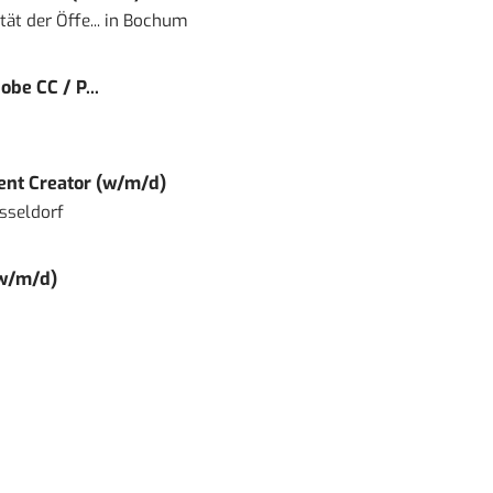
ät der Öffe...
in
Bochum
obe CC / P...
tent Creator (w/m/d)
sseldorf
(w/m/d)