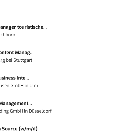
nager touristische...
schborn
Content Manag...
rg bei Stuttgart
siness Inte...
ausen GmbH
in
Ulm
 Management...
lding GmbH
in
Düsseldorf
 Source (w/m/d)