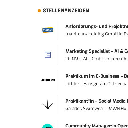
STELLENANZEIGEN
Anforderungs- und Projektma
trendtours Holding GmbH
in
E
Marketing Specialist – AI & 
FEINMETALL GmbH
in
Herrenbe
Praktikum im E-Business – Bu
Liebherr-Hausgeräte Ochsenh
Praktikant*in – Social Media
Garados Swimwear – MWN Ho
Community Manager:in Open