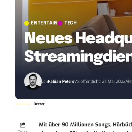
ENTERTAIN
TECH
Neues Headqua
Streamingdiens
von
Fabian Peters
Veröffentlicht: 21. Mai 2022
Akt
Deezer
Mit über 90 Millionen Songs, Hörbüc