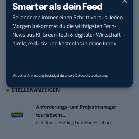
Smarter als dein Feed
Sei anderen immer einen Schritt voraus. Jeden
Du möchtest nicht abgehängt werden
, wenn es um
Morgen bekommst du die wichtigsten Tech-
KI, Green Tech und die Tech-Themen von Morgen
News aus KI, Green Tech & digitaler Wirtschaft –
geht? Über 12.000 smarte Leser bekommen jeden
direkt, exklusiv und kostenlos in deine Inbox.
Tag UPDATE, unser Tech-Briefing mit den
wichtigsten News des Tages – und sichern sich
damit ihren Vorsprung.
Hier kannst du dich
kostenlos anmelden.
Mit deiner Anmeldung bestätigst du unsere
Datenschutzerklärung
.
STELLENANZEIGEN
Anforderungs- und Projektmanager
touristische...
trendtours Holding GmbH
in
Eschborn