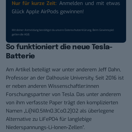
Nur für kurze Zeit:
Anmelden und mit etwas
Glück Apple AirPods gewinnen!
Mit deiner Anmeldung bestätigst du unsere
Datenschutzerklärung
. Beim Gewinnspiel
gelten die
AGB
.
So funktioniert die neue Tesla-
Batterie
Am Artikel beteiligt war unter anderem Jeff Dahn,
Professor an der Dalhousie University. Seit 2016 ist
er neben anderen Wissenschaftler:innen
Forschungspartner von Tesla. Das unter anderem
von ihm verfasste Paper trägt den komplizierten
Namen „Li[Ni0.5Mn0.3Co0.2]O2 als überlegene
Alternative zu LiFePO4 für langlebige
Niederspannungs-Li-Ionen-Zellen“.