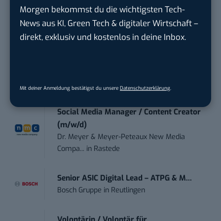
Morgen bekommst du die wichtigsten Tech-
Endpoint Security Engineer – OT (f/m/x)
News aus KI, Green Tech & digitaler Wirtschaft –
ZEISS
in
Oberkochen (Baden-Württemberg),
direkt, exklusiv und kostenlos in deine Inbox.
München
Social Media Manager (m/w/d)
BANNERKÖNIG GmbH
in
Gelsenkirchen
Mit deiner Anmeldung bestätigst du unsere
Datenschutzerklärung
.
Social Media Manager / Content Creator
(m/w/d)
Dr. Meyer & Meyer-Peteaux New Media
Compa...
in
Rastede
Senior ASIC Digital Lead – ATPG & M...
Bosch Gruppe
in
Reutlingen
Volontärin / Volontär für