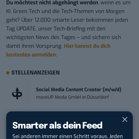
Du möchtest nicht abgehängt werden
, wenn es um
KI, Green Tech und die Tech-Themen von Morgen
geht? Über 12.000 smarte Leser bekommen jeden
Tag UPDATE, unser Tech-Briefing mit den
wichtigsten News des Tages – und sichern sich
damit ihren Vorsprung.
Hier kannst du dich
kostenlos anmelden.
STELLENANZEIGEN
Social Media Content Creator (m/w/d)
moveUP Media GmbH
in
Düsseldorf
Anforderungs- und Projektmanager
touristische...
Smarter als dein Feed
trendtours Holding GmbH
in
Eschborn
Sei anderen immer einen Schritt voraus. Jeden