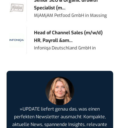
Senior SEO & Organic Growth
Specialist (m...
MjAMjAM Petfood GmbH
in
Massing
Head of Channel Sales (m/w/d)
HR, Payroll &am...
Infoniqa Deutschland GmbH
in
»UPDATE liefert genau das, was einen
perfekten Newsletter ausmacht: Kompakte,
aktuelle News, spannende Insights, relevante