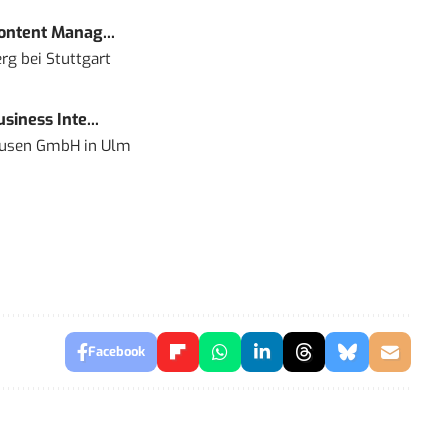
Content Manag...
rg bei Stuttgart
siness Inte...
ausen GmbH
in
Ulm
Facebook