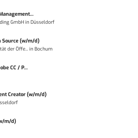
 Management...
lding GmbH
in
Düsseldorf
 Source (w/m/d)
ät der Öffe...
in
Bochum
obe CC / P...
tent Creator (w/m/d)
sseldorf
(w/m/d)