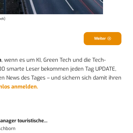
bek)
Weiter
n
, wenn es um KI, Green Tech und die Tech-
00 smarte Leser bekommen jeden Tag UPDATE,
en News des Tages – und sichern sich damit ihren
enlos anmelden.
nager touristische...
schborn