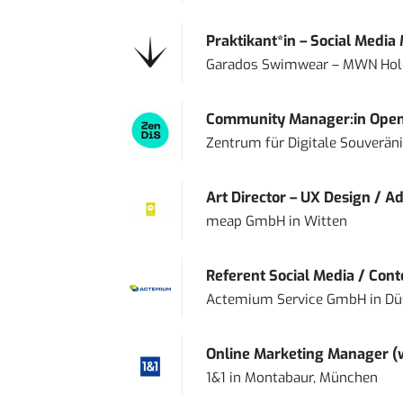
Praktikant*in – Social Media
Garados Swimwear – MWN Ho
Community Manager:in Open
Zentrum für Digitale Souveränit
Art Director – UX Design / Ad
meap GmbH
in
Witten
Referent Social Media / Con
Actemium Service GmbH
in
Dü
Online Marketing Manager 
1&1
in
Montabaur, München