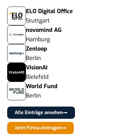
ELO Digital Office
Stuttgart
novomind AG
Hamburg
Zenloop
Berlin
VisionAI
Bielefeld
World Fund
Berlin
Alle Einträge ansehen
Jetzt Firma eintragen