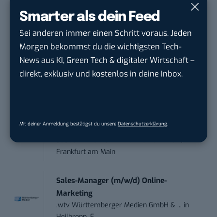
ENERVIE - Südwestfalen Energie und Wasser
Smarter als dein Feed
AG
in
Hagen
Sei anderen immer einen Schritt voraus. Jeden
Morgen bekommst du die wichtigsten Tech-
Performance Marketing Manager
News aus KI, Green Tech & digitaler Wirtschaft –
Schwerpunkt Pai...
direkt, exklusiv und kostenlos in deine Inbox.
EDEKA Südwest Stiftung & Co. KG
in
Offenburg
Social Media Consultant & Account Lead
Mit deiner Anmeldung bestätigst du unsere
Datenschutzerklärung
.
(m...
Social DNA GmbH
in
Frankfurt am Main,
Frankfurt am Main
Sales-Manager (m/w/d) Online-
Marketing
.wtv Württemberger Medien GmbH & ...
in
Heilbronn, F...