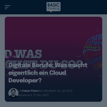
TECH
Digitale Berufe: Was macht
eigentlich ein Cloud
Developer?
von
Fabian Peters
Veröffentlicht: 26. Juli 2022
Aktualisiert: 17. Feb. 2025