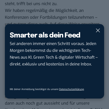
steht, trifft bei uns nicht zu.
Wir haben regelmäßig die Möglichkeit, an
Konferenzen oder Fortbildungen teilzunehmen –
und nutzen diese auch. Auf diese Weise erweitern
wir fortlaufend unser Wissen über die neusten
Smarter als dein Feed
Technologien, die wir dann angepasst an unsere
Sei anderen immer einen Schritt voraus. Jeden
konkreten Anwendungsfälle in unsere Lösungen
Morgen bekommst du die wichtigsten Tech-
einbauen und sie so für unsere Kunden nutzbar
News aus KI, Green Tech & digitaler Wirtschaft –
machen.
direkt, exklusiv und kostenlos in deine Inbox.
Spaß und Dankbarkeit im Beruf
Was macht dir an deinem Job am meisten Spaß?
Das Gefühl eine komplexe, technische Fragestellung
zu unseren SaaS-Softwareprodukten, kreativ und
Mit deiner Anmeldung bestätigst du unsere
Datenschutzerklärung
.
erfolgreich gelöst zu haben. Wenn das Ergebnis
dann auch noch gut aussieht und für unsere