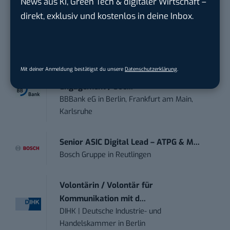
News aus KI, Green Tech & digitaler Wirtschaft –
direkt, exklusiv und kostenlos in deine Inbox.
Werkstudent (m/w/d) im Bereich
Webdesign &amp...
ALFIX GmbH
in
Großschirma bei Freiberg
Mit deiner Anmeldung bestätigst du unsere
Datenschutzerklärung
.
Mitarbeiter (m/w/d) Customer
Engagement / Soc...
BBBank eG
in
Berlin, Frankfurt am Main,
Karlsruhe
Senior ASIC Digital Lead – ATPG & M...
Bosch Gruppe
in
Reutlingen
Volontärin / Volontär für
Kommunikation mit d...
DIHK | Deutsche Industrie- und
Handelskammer
in
Berlin