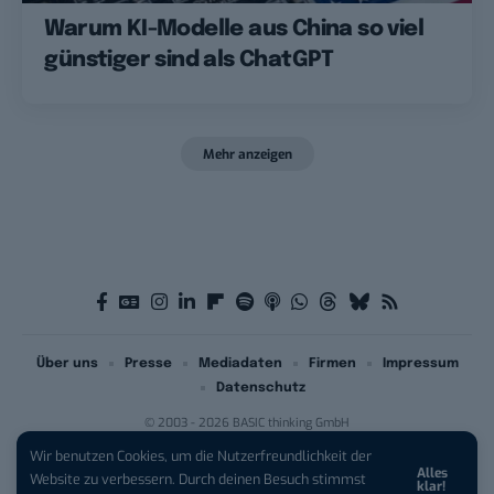
Warum KI-Modelle aus China so viel
günstiger sind als ChatGPT
Mehr anzeigen
Über uns
Presse
Mediadaten
Firmen
Impressum
Datenschutz
© 2003 - 2026 BASIC thinking GmbH
Wir benutzen Cookies, um die Nutzerfreundlichkeit der
Alles
iPhone 17 Pro sichern:
Für 1 € +
Website zu verbessern. Durch deinen Besuch stimmst
klar!