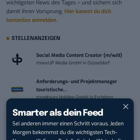
wichtigsten News des Tages – und sichern sich
damit ihren Vorsprung.
Hier kannst du dich
kostenlos anmelden.
STELLENANZEIGEN
Social Media Content Creator (m/w/d)
moveUP Media GmbH
in
Düsseldorf
Anforderungs- und Projektmanager
touristische...
trendtours Holding GmbH
in
Eschborn
Smarter als dein Feed
Contentmanager (m/w/d) in Teilzeit (25-
Sei anderen immer einen Schritt voraus. Jeden
30 Std.)
TECVIA Media GmbH
in
München
Morgen bekommst du die wichtigsten Tech-