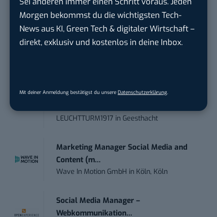
Sei anderen immer einen Schritt voraus. Jeden
moveUP Media GmbH
in
Düsseldorf
Morgen bekommst du die wichtigsten Tech-
News aus KI, Green Tech & digitaler Wirtschaft –
Anforderungs- und Projektmanager
direkt, exklusiv und kostenlos in deine Inbox.
touristische...
trendtours Holding GmbH
in
Eschborn
Mit deiner Anmeldung bestätigst du unsere
Datenschutzerklärung
.
Content Manager (m/w/g) mit
Schwerpunkt Socia...
LEUCHTTURM1917
in
Geesthacht
Marketing Manager Social Media and
Content (m...
Wave In Motion GmbH
in
Köln, Köln
Social Media Manager –
Webkommunikation...