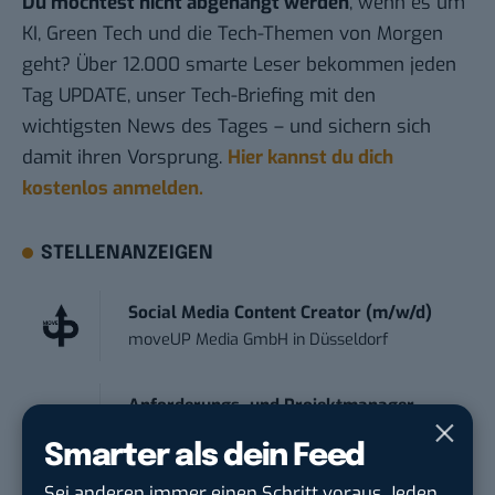
Du möchtest nicht abgehängt werden
, wenn es um
KI, Green Tech und die Tech-Themen von Morgen
geht? Über 12.000 smarte Leser bekommen jeden
Tag UPDATE, unser Tech-Briefing mit den
wichtigsten News des Tages – und sichern sich
damit ihren Vorsprung.
Hier kannst du dich
kostenlos anmelden.
STELLENANZEIGEN
Social Media Content Creator (m/w/d)
moveUP Media GmbH
in
Düsseldorf
Anforderungs- und Projektmanager
touristische...
Smarter als dein Feed
trendtours Holding GmbH
in
Eschborn
Sei anderen immer einen Schritt voraus. Jeden