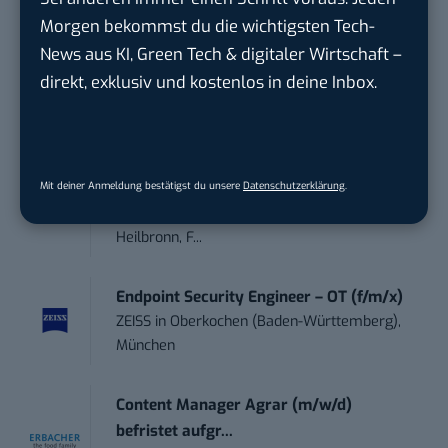
Morgen bekommst du die wichtigsten Tech-
Social Media Consultant & Account Lead
News aus KI, Green Tech & digitaler Wirtschaft –
(m...
Social DNA GmbH
in
Frankfurt am Main,
direkt, exklusiv und kostenlos in deine Inbox.
Frankfurt am Main
Sales-Manager (m/w/d) Online-
Marketing
Mit deiner Anmeldung bestätigst du unsere
Datenschutzerklärung
.
.wtv Württemberger Medien GmbH & ...
in
Heilbronn, F...
Endpoint Security Engineer – OT (f/m/x)
ZEISS
in
Oberkochen (Baden-Württemberg),
München
Content Manager Agrar (m/w/d)
befristet aufgr...