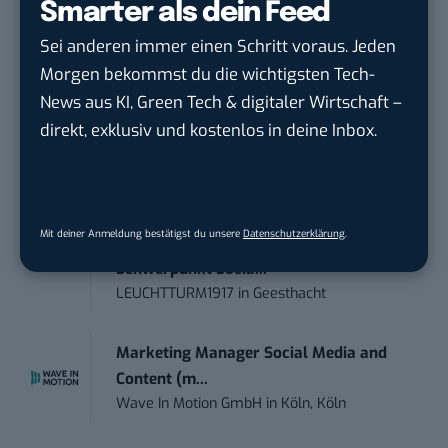
Kommunikation mit d...
Smarter als dein Feed
DIHK | Deutsche Industrie- und
Sei anderen immer einen Schritt voraus. Jeden
Handelskammer
in
Berlin
Morgen bekommst du die wichtigsten Tech-
News aus KI, Green Tech & digitaler Wirtschaft –
Teamleiter (m/w/d) Customer
direkt, exklusiv und kostenlos in deine Inbox.
Engagement / Soci...
BBBank eG
in
Berlin, Frankfurt am Main,
Karlsruhe
Mit deiner Anmeldung bestätigst du unsere
Datenschutzerklärung
.
Content Manager (m/w/g) mit
Schwerpunkt Socia...
LEUCHTTURM1917
in
Geesthacht
Marketing Manager Social Media and
Content (m...
Wave In Motion GmbH
in
Köln, Köln