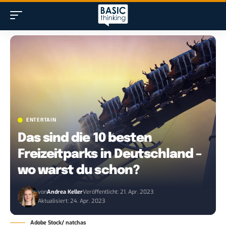
ENTERTAIN
Das sind die 10 besten
Freizeitparks in Deutschland –
wo warst du schon?
von
Andrea Keller
Veröffentlicht: 21. Apr. 2023
Aktualisiert: 24. Apr. 2023
Adobe Stock/ natchas