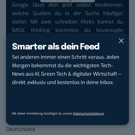
Google lässt dich jetzt selbst bestimmen,
welche Quellen du in der Suche häufiger
siehst. Mit zwei schnellen Klicks kannst du
BASIC thinking kostenlos als bevorzugte
Quelle hinzufügen und damit unabhängigen
Smarter als dein Feed
Tech-Journalismus unterstützen. Vielen Dank!
Sei anderen immer einen Schritt voraus. Jeden
Hier basicthinking.de hinzufügen
Morgen bekommst du die wichtigsten Tech-
Auch interessant:
News aus KI, Green Tech & digitaler Wirtschaft –
Erneute Bewerbung: Worauf du beim zweiten
direkt, exklusiv und kostenlos in deine Inbox.
Mal unbedingt achten musst
Algorithmen in der Bewerbung: Automatische
Absagen und unsichtbare Havard-Absolventen
Mit deiner Anmeldung bestätigst du unsere
Datenschutzerklärung
.
Das sind die 10 besten Arbeitgeber in
Deutschland