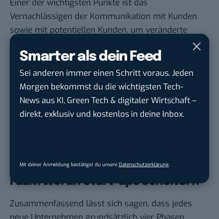
Einer der wichtigsten Punkte ist das
Vernachlässigen der Kommunikation mit Kunden
sowie mit potentiellen Kunden, um veränderte
Marktanforderungen zu identifizieren. Des Weiteren
Smarter als dein Feed
werden über kurz oder lang Wettbewerber
auftreten, mit denen umgegangen werden muss
Sei anderen immer einen Schritt voraus. Jeden
. Intern stellen gestiegene Kosten und langsamere
Morgen bekommst du die wichtigsten Tech-
Entscheidungen neue Herausforderungen für das
News aus KI, Green Tech & digitaler Wirtschaft –
Management dar, insbesondere wenn sich verstärkt
direkt, exklusiv und kostenlos in deine Inbox.
der Bereich der „Unternehmenspolitik“ zeigt.
Unternehmen sollten deshalb immer wieder ihre
Prozesse, ihre Kosten und ihre Produkte
hinterfragen, um nicht ins Hintertreffen zu geraten.
Mit deiner Anmeldung bestätigst du unsere
Datenschutzerklärung
.
Fazit: Woran Start-ups scheitern
Zusammenfassend lässt sich sagen, dass jedes
neue Unternehmen grundsätzlich vier Phasen