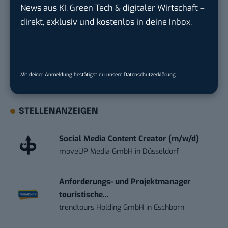
News aus KI, Green Tech & digitaler Wirtschaft –
noch den Verbrauch per Echtzeit zu optimieren.
direkt, exklusiv und kostenlos in deine Inbox.
Wichtig zu wissen ist aber, dass die neuen Produkte
nicht mit anderen tado°-Produkten kompatibel sind.
Jetzt selbst von der Line X
überzeugen
Mit deiner Anmeldung bestätigst du unsere
Datenschutzerklärung
.
STELLENANZEIGEN
Social Media Content Creator (m/w/d)
moveUP Media GmbH
in
Düsseldorf
Anforderungs- und Projektmanager
touristische...
trendtours Holding GmbH
in
Eschborn