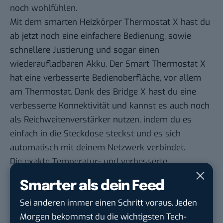
noch wohlfühlen.
Mit dem smarten Heizkörper Thermostat X hast du
ab jetzt noch eine einfachere Bedienung, sowie
schnellere Justierung und sogar einen
wiederaufladbaren Akku. Der Smart Thermostat X
hat eine verbesserte Bedienoberfläche, vor allem
am Thermostat. Dank des Bridge X hast du eine
verbesserte Konnektivität und kannst es auch noch
als Reichweitenverstärker nutzen, indem du es
einfach in die Steckdose steckst und es sich
automatisch mit deinem Netzwerk verbindet.
Die exakte Temperatur- und verbesserte
Gerätesteuerung bekommst du mit dem Funk-
Smarter als dein Feed
Temperatursensor X. Zuletzt hast du die
Sei anderen immer einen Schritt voraus. Jeden
Möglichkeit mit dem Wärmepumpen-Optimierer X
Morgen bekommst du die wichtigsten Tech-
deine Wärmepumpe intuitiv zu steuern und auch