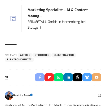
Marketing Specialist – AI & Content
Manag...
FEINMETALL GmbH
in
Herrenberg bei
Stuttgart
THEMEN:
ADFREE
BTLISTICLE
ELEKTROAUTOS
ELEKTROMOBILITÄT
Beatrice Bode
Beatrice ist Multi-Media-Profi. Ihr Studium der Kommunikations -