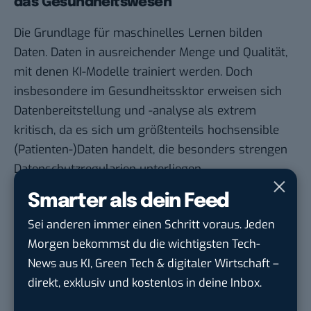
das Gesundheitswesen
Die Grundlage für maschinelles Lernen bilden
Daten. Daten in ausreichender Menge und Qualität,
mit denen KI-Modelle trainiert werden. Doch
insbesondere im Gesundheitssktor erweisen sich
Datenbereitstellung und -analyse als extrem
kritisch, da es sich um größtenteils hochsensible
(Patienten-)Daten handelt, die besonders strengen
Datenschutzregularien unterliegen.
Für den wissenschaftlichen Fortschritt, die
Smarter als dein Feed
Entwicklung neuer Medikamente oder die
Sei anderen immer einen Schritt voraus. Jeden
Verbesserung von Präzisionsmedizin etwa sind
Morgen bekommst du die wichtigsten Tech-
möglichst große und vielfältige Datensätze
News aus KI, Green Tech & digitaler Wirtschaft –
allerdings unerlässlich. Das Start-up Apheris AI ging
direkt, exklusiv und kostenlos in deine Inbox.
im Jahr 20219 mit der Vision an den Start, den Wert
von Daten zu nutzen und zugleich den Datenschutz