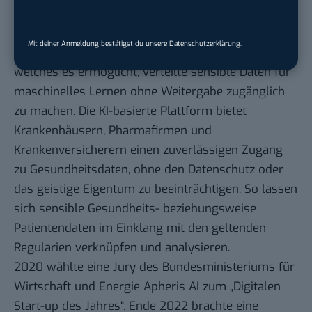
sicherzustellen.
Das Berliner Jungunternehmen hat ein „Datenschutz
Mit deiner Anmeldung bestätigst du unsere
Datenschutzerklärung
.
bewahrendes Daten-Ökosystem“ entwickelt,
welches es ermöglicht, verteilte sensible Daten für
maschinelles Lernen ohne Weitergabe zugänglich
zu machen. Die KI-basierte Plattform bietet
Krankenhäusern, Pharmafirmen und
Krankenversicherern einen zuverlässigen Zugang
zu Gesundheitsdaten, ohne den Datenschutz oder
das geistige Eigentum zu beeinträchtigen. So lassen
sich sensible Gesundheits- beziehungsweise
Patientendaten im Einklang mit den geltenden
Regularien verknüpfen und analysieren.
2020 wählte eine Jury des Bundesministeriums für
Wirtschaft und Energie Apheris AI zum „Digitalen
Start-up des Jahres“. Ende 2022 brachte eine