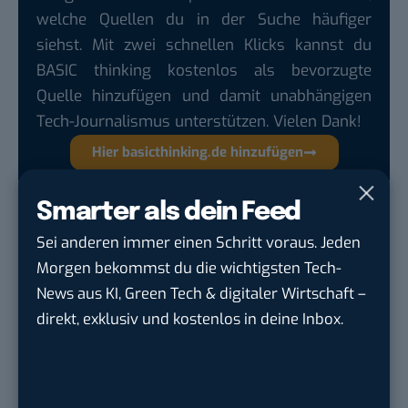
welche Quellen du in der Suche häufiger
siehst. Mit zwei schnellen Klicks kannst du
BASIC thinking kostenlos als bevorzugte
Quelle hinzufügen und damit unabhängigen
Tech-Journalismus unterstützen. Vielen Dank!
Hier basicthinking.de hinzufügen
Auch interessant:
Smarter als dein Feed
Metaverse: KI erkennt Passwörter über
Sei anderen immer einen Schritt voraus. Jeden
Handbewegungen an Tastatur
Morgen bekommst du die wichtigsten Tech-
Login ohne Passwort: WhatsApp führt Passkeys
News aus KI, Green Tech & digitaler Wirtschaft –
für Android-User ein
direkt, exklusiv und kostenlos in deine Inbox.
Passkeys: So kannst du dich bei Google ohne
Passwort anmelden
iOS 17.2.1: Neues iPhone-Update schließt