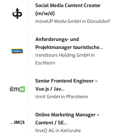
Social Media Content Creator
(m/w/d)
moveUP Media GmbH
in
Düsseldorf
Anforderungs- und
Projektmanager touristische...
trendtours Holding GmbH
in
Eschborn
Senior Frontend Engineer –
Vue.js / Jav...
itmX GmbH
in
Pforzheim
Online Marketing Manager –
Content / SE...
hiveQ AG
in
Karlsruhe