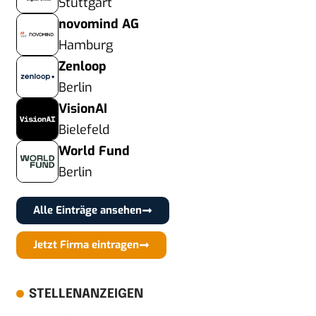
Stuttgart
novomind AG
Hamburg
Zenloop
Berlin
VisionAI
Bielefeld
World Fund
Berlin
Alle Einträge ansehen
Jetzt Firma eintragen
STELLENANZEIGEN