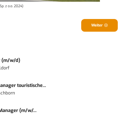
Sp. z o.o. 2024)
Weiter
r (m/w/d)
ldorf
nager touristische...
schborn
 Manager (m/w/...