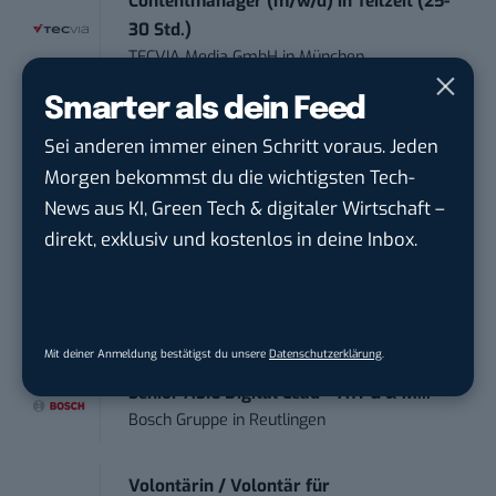
Contentmanager (m/w/d) in Teilzeit (25-
30 Std.)
TECVIA Media GmbH
in
München
Smarter als dein Feed
Werkstudent (m/w/d) im Bereich
Sei anderen immer einen Schritt voraus. Jeden
Webdesign &amp...
Morgen bekommst du die wichtigsten Tech-
ALFIX GmbH
in
Großschirma bei Freiberg
News aus KI, Green Tech & digitaler Wirtschaft –
direkt, exklusiv und kostenlos in deine Inbox.
Mitarbeiter (m/w/d) Customer
Engagement / Soc...
BBBank eG
in
Berlin, Frankfurt am Main,
Karlsruhe
Mit deiner Anmeldung bestätigst du unsere
Datenschutzerklärung
.
Senior ASIC Digital Lead – ATPG & M...
Bosch Gruppe
in
Reutlingen
Volontärin / Volontär für