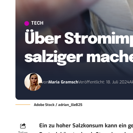
TECH
Über Stromimp
salziger mach
von
Maria Gramsch
Veröffentlicht: 18. Juli 2024
Ak
Adobe Stock / adrian_ilie825
Ein zu hoher Salzkonsum kann ein ges