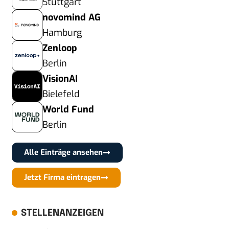
Stuttgart
novomind AG
Hamburg
Zenloop
Berlin
VisionAI
Bielefeld
World Fund
Berlin
Alle Einträge ansehen
Jetzt Firma eintragen
STELLENANZEIGEN