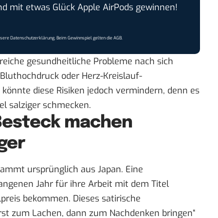
 mit etwas Glück Apple AirPods gewinnen!
nsere
Datenschutzerklärung
. Beim Gewinnspiel gelten die
AGB
.
reiche gesundheitliche Probleme nach sich
Bluthochdruck oder Herz-Kreislauf-
 könnte diese Risiken jedoch vermindern, denn es
el salziger schmecken.
Besteck machen
ger
stammt ursprünglich aus Japan. Eine
ngenen Jahr für ihre Arbeit mit dem Titel
lpreis
bekommen. Dieses satirische
erst zum Lachen, dann zum Nachdenken bringen“