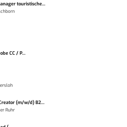
nager touristische...
schborn
obe CC / P...
ersloh
reator (m/w/d) B2...
er Ruhr