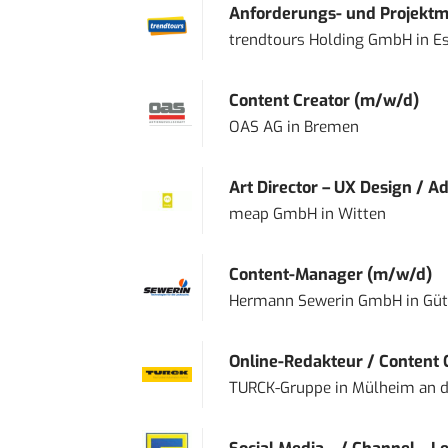
Anforderungs- und Projektma
trendtours Holding GmbH
in
E
Content Creator (m/w/d)
OAS AG
in
Bremen
Art Director – UX Design / Ad
meap GmbH
in
Witten
Content-Manager (m/w/d)
Hermann Sewerin GmbH
in
Güt
Online-Redakteur / Content C
TURCK-Gruppe
in
Mülheim an d