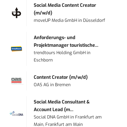
Social Media Content Creator
(m/w/d)
moveUP Media GmbH
in
Düsseldorf
Anforderungs- und
Projektmanager touristische...
trendtours Holding GmbH
in
Eschborn
Content Creator (m/w/d)
OAS AG
in
Bremen
Social Media Consultant &
Account Lead (m...
Social DNA GmbH
in
Frankfurt am
Main, Frankfurt am Main