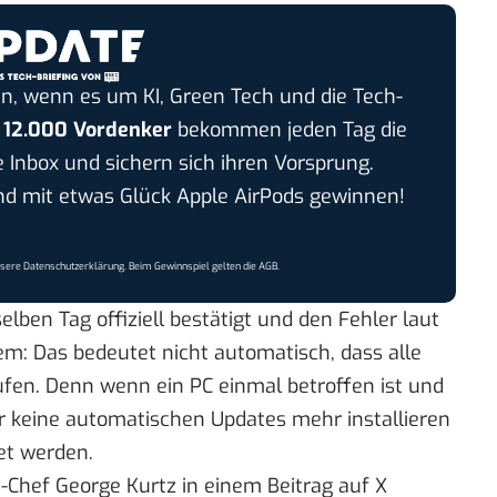
n, wenn es um KI, Green Tech und die Tech-
r
12.000 Vordenker
bekommen jeden Tag die
e Inbox und sichern sich ihren Vorsprung.
 mit etwas Glück Apple AirPods gewinnen!
nsere
Datenschutzerklärung
. Beim Gewinnspiel gelten die
AGB
.
selben Tag
offiziell bestätigt
und den Fehler laut
m: Das bedeutet nicht automatisch, dass alle
ufen. Denn wenn ein PC einmal betroffen ist und
er keine automatischen Updates mehr installieren
et werden.
ke-Chef George Kurtz in einem
Beitrag auf X