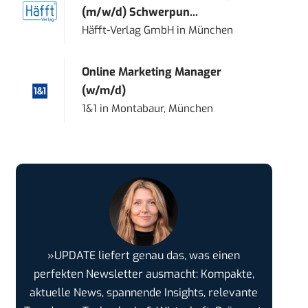
(m/w/d) Schwerpun...
Häfft-Verlag GmbH
in
München
Online Marketing Manager
(w/m/d)
1&1
in
Montabaur, München
»UPDATE liefert genau das, was einen
perfekten Newsletter ausmacht: Kompakte,
aktuelle News, spannende Insights, relevante