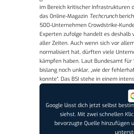
im Bereich kritischer Infrastrukturen
das Online-Magazin
Techcrunch
berich
500-Unternehmen Crowdstrike-Kunde
Experten zufolge
handelt es deshalb v
aller Zeiten. Auch wenn sich vor alle
normalisiert hat, dürften viele Unte
kämpfen haben. Laut
Bundesamt für S
bislang noch unklar, „wie der fehlerh
konnte“. Das BSI stehe in einem int
Google lässt dich jetzt selbst bes
siehst. Mit zwei schnellen Kli
bevorzugte Quelle hinzufügen 
unterst