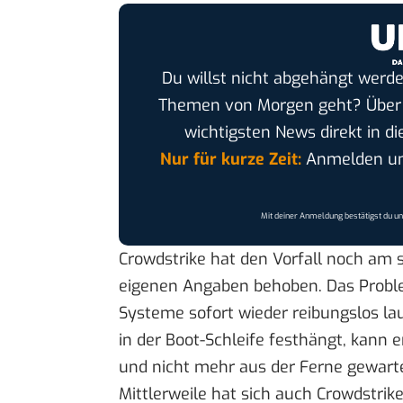
Du willst nicht abgehängt werde
Themen von Morgen geht? Übe
wichtigsten News direkt in di
Nur für kurze Zeit:
Anmelden und
Mit deiner Anmeldung bestätigst du u
Crowdstrike hat den Vorfall noch am 
eigenen Angaben behoben. Das Proble
Systeme sofort wieder reibungslos la
in der Boot-Schleife festhängt, kann 
und nicht mehr aus der Ferne gewart
Mittlerweile hat sich auch Crowdstri