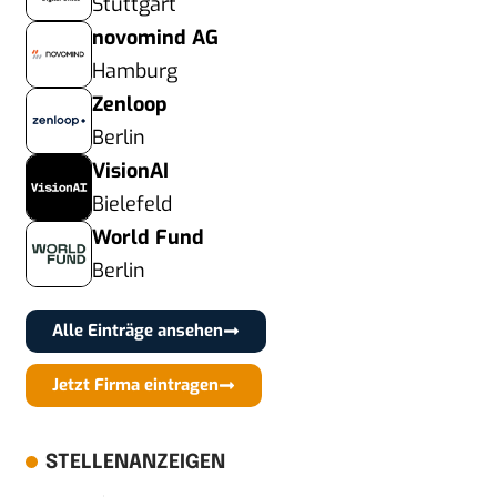
Stuttgart
novomind AG
Hamburg
Zenloop
Berlin
VisionAI
Bielefeld
World Fund
Berlin
Alle Einträge ansehen
Jetzt Firma eintragen
STELLENANZEIGEN