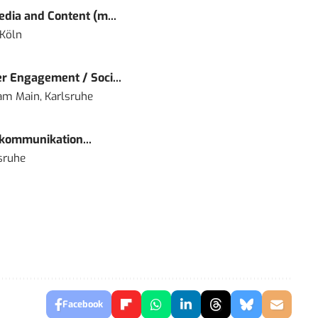
dia and Content (m...
 Köln
r Engagement / Soci...
 am Main, Karlsruhe
kommunikation...
sruhe
Facebook