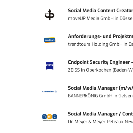
Social Media Content Creato
moveUP Media GmbH
in
Düsse
Anforderungs- und Projektma
trendtours Holding GmbH
in
E
Endpoint Security Engineer 
ZEISS
in
Oberkochen (Baden-W
Social Media Manager (m/w/
BANNERKÖNIG GmbH
in
Gelsen
Social Media Manager / Cont
Dr. Meyer & Meyer-Peteaux New