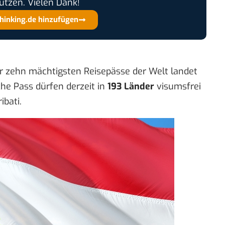
ützen. Vielen Dank!
thinking.de hinzufügen
r zehn mächtigsten Reisepässe der Welt landet
e Pass dürfen derzeit in
193 Länder
visumsfrei
ibati.