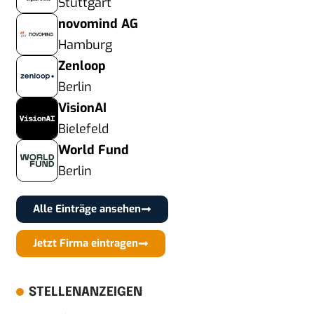
Stuttgart
novomind AG
Hamburg
Zenloop
Berlin
VisionAI
Bielefeld
World Fund
Berlin
Alle Einträge ansehen
Jetzt Firma eintragen
STELLENANZEIGEN