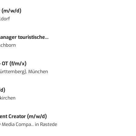
r (m/w/d)
ldorf
nager touristische...
schborn
– OT (f/m/x)
ürttemberg), München
d)
kirchen
ent Creator (m/w/d)
 Media Compa...
in
Rastede