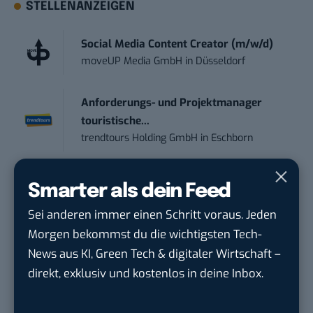
STELLENANZEIGEN
Social Media Content Creator (m/w/d)
moveUP Media GmbH
in
Düsseldorf
Anforderungs- und Projektmanager
touristische...
trendtours Holding GmbH
in
Eschborn
Performance Marketing Manager
Smarter als dein Feed
Schwerpunkt Pai...
Sei anderen immer einen Schritt voraus. Jeden
EDEKA Südwest Stiftung & Co. KG
in
Offenburg
Morgen bekommst du die wichtigsten Tech-
News aus KI, Green Tech & digitaler Wirtschaft –
direkt, exklusiv und kostenlos in deine Inbox.
Social Media Consultant & Account Lead
(m...
Social DNA GmbH
in
Frankfurt am Main,