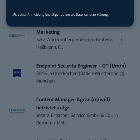
Frankfurt am Main
Mit deiner Anmeldung bestätigst du unsere
Datenschutzerklärung
.
Sales-Manager (m/w/d) Online-
Marketing
.wtv Württemberger Medien GmbH & ...
in
Heilbronn, F...
Endpoint Security Engineer – OT (f/m/x)
ZEISS
in
Oberkochen (Baden-Württemberg),
München
Content Manager Agrar (m/w/d)
befristet aufgr...
Josera Erbacher Service GmbH & Co...
in
Remote / Mob...