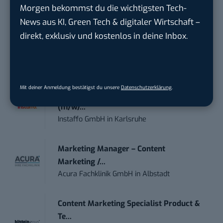
Morgen bekommst du die wichtigsten Tech-
News aus KI, Green Tech & digitaler Wirtschaft –
Social Media Manager – Content
direkt, exklusiv und kostenlos in deine Inbox.
Creation...
Wiedmann & Winz GmbH
in
Geislingen an
der Steige
Mit deiner Anmeldung bestätigst du unsere
Datenschutzerklärung
.
IT Sales & Online Marketing Manager
(m/w/...
Instaffo GmbH
in
Karlsruhe
Marketing Manager – Content
Marketing /...
Acura Fachklinik GmbH
in
Albstadt
Content Marketing Specialist Product &
Te...