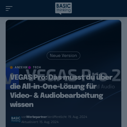
ANZEIGE
TECH
VEGAS Pro: Das musst du über
die All-in-One-Lösung für
Video- & Audiobearbeitung
wissen
von
Werbepartner
Veröffentlicht: 19. Aug. 2024
Aktualisiert: 15. Aug. 2024