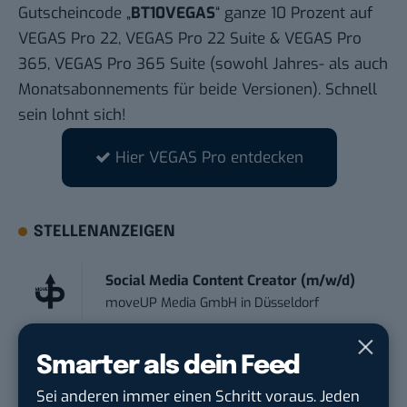
Gutscheincode „
BT10VEGAS
“ ganze 10 Prozent auf
VEGAS Pro 22, VEGAS Pro 22 Suite & VEGAS Pro
365, VEGAS Pro 365 Suite (sowohl Jahres- als auch
Monatsabonnements für beide Versionen). Schnell
sein lohnt sich!
Hier VEGAS Pro entdecken
STELLENANZEIGEN
Social Media Content Creator (m/w/d)
moveUP Media GmbH
in
Düsseldorf
Anforderungs- und Projektmanager
Smarter als dein Feed
touristische...
Sei anderen immer einen Schritt voraus. Jeden
trendtours Holding GmbH
in
Eschborn