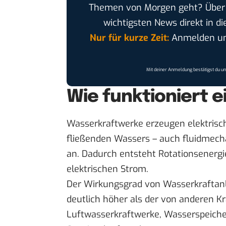
Themen von Morgen geht? Übe
wichtigsten News direkt in di
Nur für kurze Zeit:
Anmelden und
Mit deiner Anmeldung bestätigst du u
Wie funktioniert 
Wasserkraftwerke erzeugen elektrisch
fließenden Wassers – auch fluidmecha
an. Dadurch entsteht Rotationsenergi
elektrischen Strom.
Der Wirkungsgrad von Wasserkraftanla
deutlich höher als der von anderen Kr
Luftwasserkraftwerke, Wasserspeich