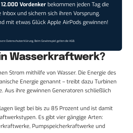
r
12.000 Vordenker
bekommen jeden Tag die
e Inbox und sichern sich ihren Vorsprung.
 mit etwas Glück Apple AirPods gewinnen!
nsere
Datenschutzerklärung
. Beim Gewinnspiel gelten die
AGB
.
ein Wasserkraftwerk?
en Strom mithilfe von Wasser. Die Energie des
nische Energie genannt – treibt dazu Turbinen
e. Aus ihre gewinnen Generatoren schließlich
gen liegt bei bis zu 85 Prozent und ist damit
aftwerkstypen. Es gibt vier gängige Arten:
erkraftwerke, Pumpspeicherkraftwerke und