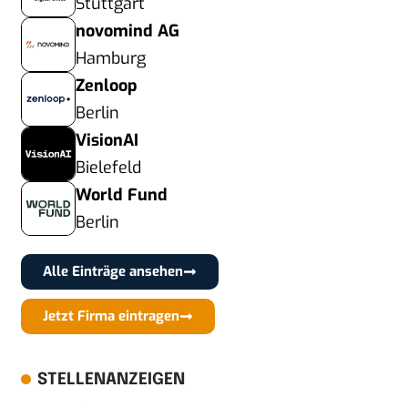
Stuttgart
novomind AG
Hamburg
Zenloop
Berlin
VisionAI
Bielefeld
World Fund
Berlin
Alle Einträge ansehen
Jetzt Firma eintragen
STELLENANZEIGEN