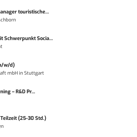
nager touristische...
schborn
t Schwerpunkt Socia...
t
m/w/d)
haft mbH
in
Stuttgart
ning – R&D Pr...
eilzeit (25-30 Std.)
en