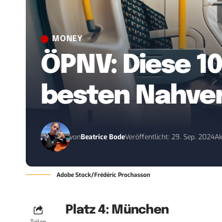
MONEY
ÖPNV: Diese 1
besten Nahve
von
Beatrice Bode
Veröffentlicht: 29. Sep. 2024
Ak
Adobe Stock/Frédéric Prochasson
Platz 4: München