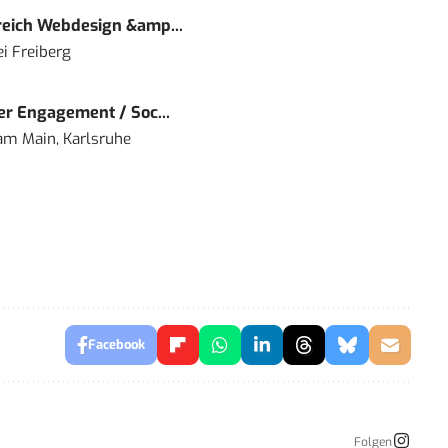
eich Webdesign &amp...
i Freiberg
r Engagement / Soc...
 am Main, Karlsruhe
Facebook
Folgen