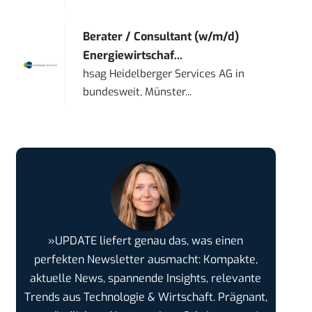
Berater / Consultant (w/m/d)
Energiewirtschaf...
hsag Heidelberger Services AG
in
bundesweit, Münster...
»UPDATE liefert genau das, was einen
perfekten Newsletter ausmacht: Kompakte,
aktuelle News, spannende Insights, relevante
Trends aus Technologie & Wirtschaft. Prägnant,