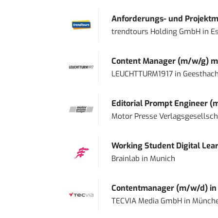
Anforderungs- und Projektma
trendtours Holding GmbH
in
E
Content Manager (m/w/g) mi
LEUCHTTURM1917
in
Geesthach
Editorial Prompt Engineer (
Motor Presse Verlagsgesellsc
Working Student Digital Lear
Brainlab
in
Munich
Contentmanager (m/w/d) in T
TECVIA Media GmbH
in
Münch