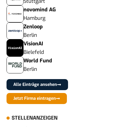
Stuttgart
novomind AG
Hamburg
Zenloop
Berlin
VisionAI
Bielefeld
World Fund
Berlin
Alle Einträge ansehen
Jetzt Firma eintragen
STELLENANZEIGEN