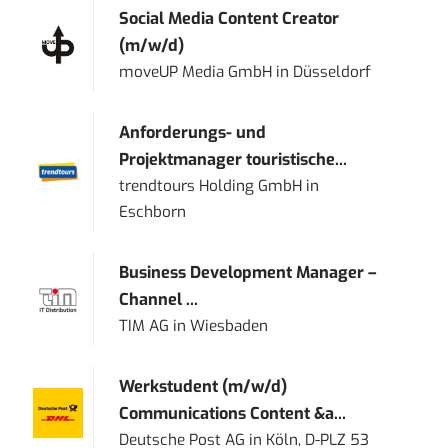
Social Media Content Creator
(m/w/d)
moveUP Media GmbH
in
Düsseldorf
Anforderungs- und
Projektmanager touristische...
trendtours Holding GmbH
in
Eschborn
Business Development Manager –
Channel ...
TIM AG
in
Wiesbaden
Werkstudent (m/w/d)
Communications Content &a...
Deutsche Post AG
in
Köln, D-PLZ 53