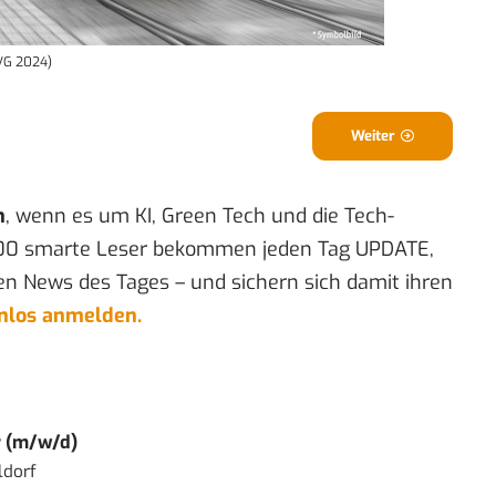
MVG 2024)
Weiter
n
, wenn es um KI, Green Tech und die Tech-
00 smarte Leser bekommen jeden Tag UPDATE,
en News des Tages – und sichern sich damit ihren
enlos anmelden.
r (m/w/d)
ldorf