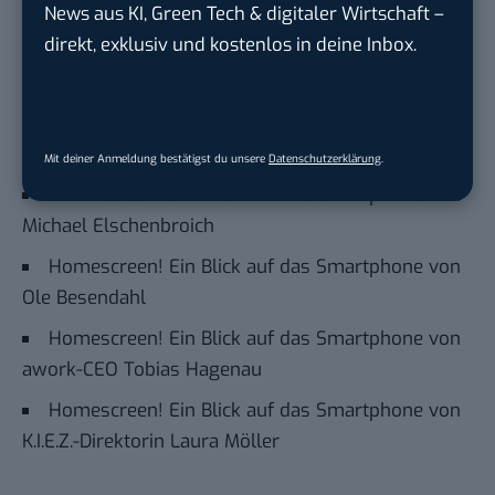
BASIC thinking kostenlos als bevorzugte
News aus KI, Green Tech & digitaler Wirtschaft –
Quelle hinzufügen und damit unabhängigen
direkt, exklusiv und kostenlos in deine Inbox.
Tech-Journalismus unterstützen. Vielen Dank!
Hier basicthinking.de hinzufügen
Mit deiner Anmeldung bestätigst du unsere
Datenschutzerklärung
.
Auch interessant:
Homescreen! Ein Blick auf das Smartphone von
Michael Elschenbroich
Homescreen! Ein Blick auf das Smartphone von
Ole Besendahl
Homescreen! Ein Blick auf das Smartphone von
awork-CEO Tobias Hagenau
Homescreen! Ein Blick auf das Smartphone von
K.I.E.Z.-Direktorin Laura Möller