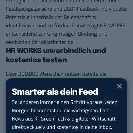
ermöglicht es Unternehmen unter anderem über
Feedbackgespräche und 360°-Feedback individuelle
Potenziale innerhalb der Belegschaft zu
identifizieren und zu förden. Damit trägt HR WORKS
entscheidend zur langfristigen Bindung und
Motivation der Mitarbeiter bei.
HR WORKS unverbindlich und
kostenlos testen
Über 300.000 Menschen nutzen bereits die
Softwarelösung von dem Unternehmen. Möchtest
du dich selbst davon überzeugen, wie dir HR
Smarter als dein Feed
WORKS im Alltag die Arbeit erleichtert und
Sei anderen immer einen Schritt voraus. Jeden
teilweise sogar abnimmt? Dann kannst du
HR
Morgen bekommst du die wichtigsten Tech-
WORKS jetzt 30 Tage lang kostenlos und
News aus KI, Green Tech & digitaler Wirtschaft –
unverbindlich testen
.
direkt, exklusiv und kostenlos in deine Inbox.