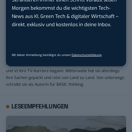
Morgen bekommst du die wichtigsten Tech-
News aus KI, Green Tech & digitaler Wirtschaft –
direkt, exklusiv und kostenlos in deine Inbox.
Beatrice Bode
Beatrice ist Multi-Media-Profi. Ihr Studium der Kommunikations -
Mit deiner Anmeldung bestätigst du unsere
Datenschutzerklärung
.
und Medienwissenschaften führte sie über Umwege zum
Regionalsender Leipzig Fernsehen, wo sie als CvD, Moderatorin
und VJ ihre TV-Karriere begann. Mittlerweile hat sie allerdings
ihre Sachen gepackt und reist von Land zu Land. Von unterwegs
schreibt sie als Autorin für BASIC thinking.
LESEEMPFEHLUNGEN