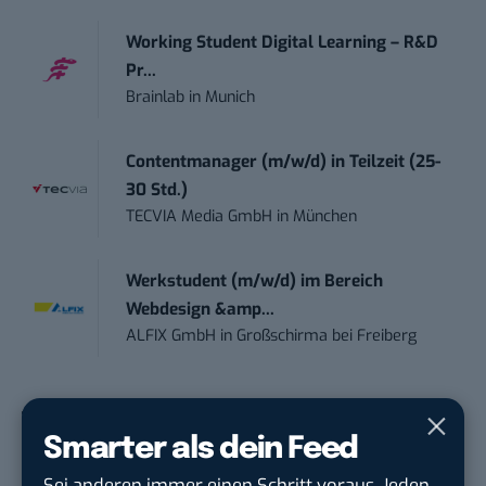
Working Student Digital Learning – R&D
Pr...
Brainlab
in
Munich
Contentmanager (m/w/d) in Teilzeit (25-
30 Std.)
TECVIA Media GmbH
in
München
Werkstudent (m/w/d) im Bereich
Webdesign &amp...
ALFIX GmbH
in
Großschirma bei Freiberg
Smarter als dein Feed
THEMEN:
ARBEIT
BTLISTICLE
GELD
SNACKABLE
Sei anderen immer einen Schritt voraus. Jeden