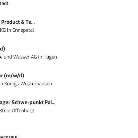
tadt
Product & Te...
 KG
in
Ennepetal
d)
ie und Wasser AG
in
Hagen
or (m/w/d)
in
Königs Wusterhausen
ger Schwerpunkt Pai...
 KG
in
Offenburg
NACKABLE