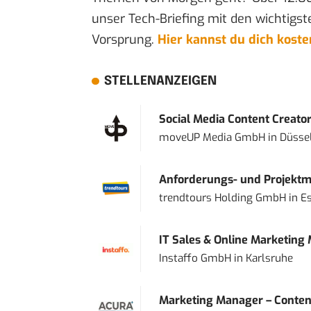
unser Tech-Briefing mit den wichtigst
Vorsprung.
Hier kannst du dich kost
STELLENANZEIGEN
Social Media Content Creato
moveUP Media GmbH
in
Düsse
Anforderungs- und Projektma
trendtours Holding GmbH
in
E
IT Sales & Online Marketing
Instaffo GmbH
in
Karlsruhe
Marketing Manager – Content