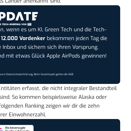
als Länder anerkannt sind.
n, wenn es um KI, Green Tech und die Tech-
r
12.000 Vordenker
bekommen jeden Tag die
e Inbox und sichern sich ihren Vorsprung.
 mit etwas Glück Apple AirPods gewinnen!
nsere
Datenschutzerklärung
. Beim Gewinnspiel gelten die
AGB
.
ntitäten erfasst, die nicht integraler Bestandteil
 sind. So kommen beispielsweise Alaska oder
folgenden Ranking zeigen wir dir die zehn
hrer Einwohnerzahl.