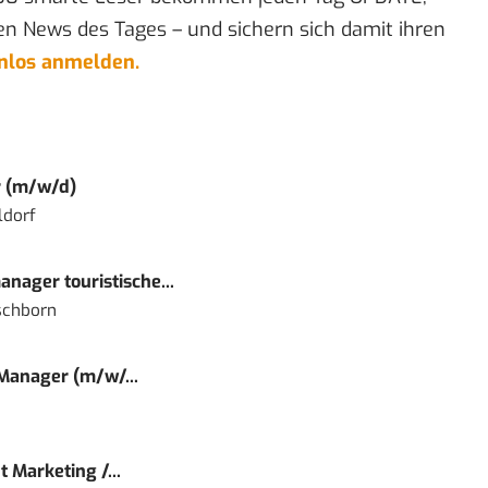
en News des Tages – und sichern sich damit ihren
enlos anmelden.
r (m/w/d)
ldorf
nager touristische...
schborn
 Manager (m/w/...
 Marketing /...