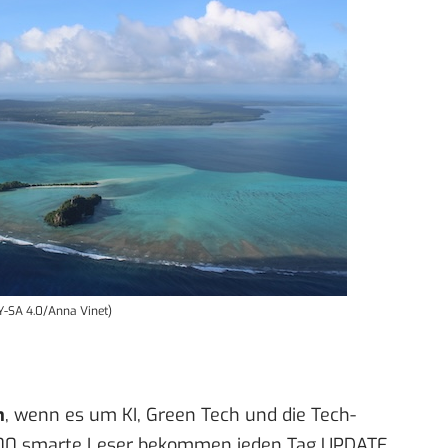
BY-SA 4.0/Anna Vinet)
n
, wenn es um KI, Green Tech und die Tech-
00 smarte Leser bekommen jeden Tag UPDATE,