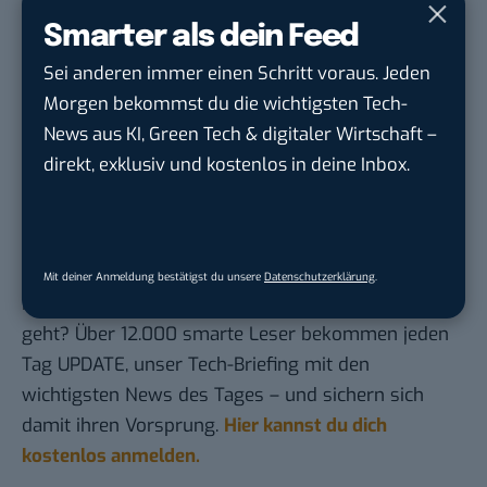
Quellen von Search GPT: Die KI-Suche von
Smarter als dein Feed
OpenAI ist absolut unseriös!
Sei anderen immer einen Schritt voraus. Jeden
Utopische Strafe für Google: Deutsche Medien
Morgen bekommst du die wichtigsten Tech-
als Steigbügelhalter Russlands
News aus KI, Green Tech & digitaler Wirtschaft –
direkt, exklusiv und kostenlos in deine Inbox.
„Verletzung der Grundrechte“: LinkedIn soll
Nutzerdaten für Werbung missbraucht haben
Du möchtest nicht abgehängt werden
, wenn es um
Mit deiner Anmeldung bestätigst du unsere
Datenschutzerklärung
.
KI, Green Tech und die Tech-Themen von Morgen
geht? Über 12.000 smarte Leser bekommen jeden
Tag UPDATE, unser Tech-Briefing mit den
wichtigsten News des Tages – und sichern sich
damit ihren Vorsprung.
Hier kannst du dich
kostenlos anmelden.