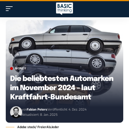
MONEY
Die beliebtesten Automarken
im November 2024 – laut
Kraftfahrt-Bundesamt
von
Fabian Peters
Veröffentlicht: 4. Dez. 2024
Aktualisiert: 8. Jan. 2025
Adobe stock/ FreierAlsJeder