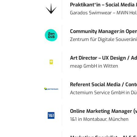
Praktikant*in – Social Media
Garados Swimwear – MWN Ho
Community Manager:in Open
Zentrum für Digitale Souveränit
Art Director – UX Design / Ad
meap GmbH
in
Witten
Referent Social Media / Con
Actemium Service GmbH
in
Dü
Online Marketing Manager 
1&1
in
Montabaur, München