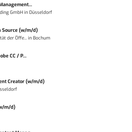
 Management...
lding GmbH
in
Düsseldorf
 Source (w/m/d)
ät der Öffe...
in
Bochum
obe CC / P...
tent Creator (w/m/d)
sseldorf
(w/m/d)