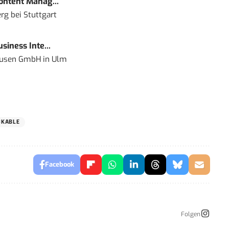
Content Manag...
rg bei Stuttgart
siness Inte...
ausen GmbH
in
Ulm
KABLE
Facebook
Folgen