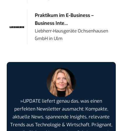
Praktikum im E-Business –
Business Inte...
Liebherr-Hausgeräte Ochsenhausen
GmbH
in
Ulm
»UPDATE liefert genau das, was einen
perfekten Newsletter ausmacht: Kompakte,
aktuelle News, spannende Insights, relevante
Trends aus Technologie & Wirtschaft. Prägnant,