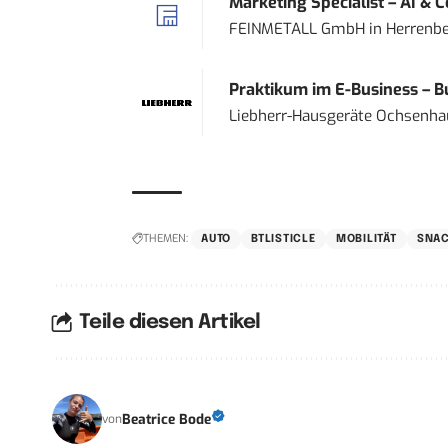
Marketing Specialist – AI & 
FEINMETALL GmbH
in
Herrenbe
Praktikum im E-Business – Bu
Liebherr-Hausgeräte Ochsenh
THEMEN:
AUTO
BTLISTICLE
MOBILITÄT
SNAC
Teile diesen Artikel
Beatrice Bode
von