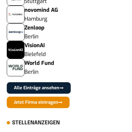
Stuttgart
novomind AG
Hamburg
Zenloop
Berlin
VisionAI
Bielefeld
World Fund
Berlin
Alle Einträge ansehen
Jetzt Firma eintragen
STELLENANZEIGEN