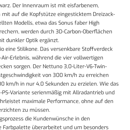
rz. Der Innenraum ist mit eisfarbenem,
 mit auf die Kopfstütze eingesticktem Dreizack-
ellten Modells, etwa das Sonus faber High
echern, werden durch 3D-Carbon-Oberflächen
t dunkler Optik ergänzt.
io eine Stilikone. Das versenkbare Stoffverdeck
Air-Erlebnis, während die vier vollwertigen
ecken sorgen. Der Nettuno 3,0-Liter-V6-Twin-
stgeschwindigkeit von 300 km/h zu erreichen
0 km/h in nur 4,0 Sekunden zu erzielen. Wie das
0-PS-Variante serienmäßig mit Allradantrieb und
ährleistet maximale Performance, ohne auf den
verzichten zu müssen.
ungsprozess die Kundenwünsche in den
ie Farbpalette überarbeitet und um besonders