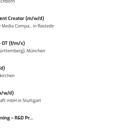
schborn
ent Creator (m/w/d)
 Media Compa...
in
Rastede
– OT (f/m/x)
ürttemberg), München
d)
kirchen
m/w/d)
haft mbH
in
Stuttgart
ning – R&D Pr...