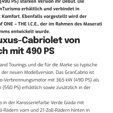
(490 PS) starken Version ihr Debüt. Die
anTurismo erhältlich und verbindet in
Komfort. Ebenfalls vorgestellt wird der
of ONE – THE I.C.E., der im Rahmen des Maserati
amms entwickelt wurde.
uxus-Cabriolet von
ch mit 490 PS
rand Tourings und die für die Marke so typische
der neuen Modellversion. Das GranCabrio ist
bo-Verbrennungsmotor mit 365 kW (490 PS) als
 (550 PS) erhältlich sowie zusätzlich in der
io in der Karosseriefarbe Verde Giada mit
-Rädern vorn und 21-Zoll-Rädern hinten in