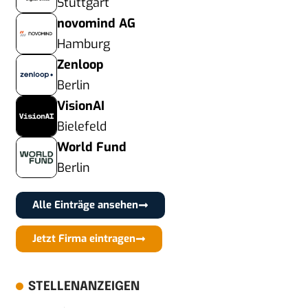
Stuttgart
novomind AG
Hamburg
Zenloop
Berlin
VisionAI
Bielefeld
World Fund
Berlin
Alle Einträge ansehen
Jetzt Firma eintragen
STELLENANZEIGEN