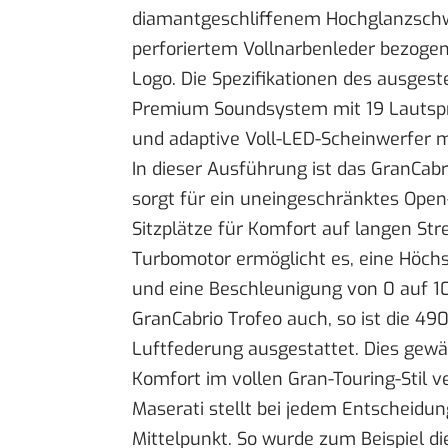
diamantgeschliffenem Hochglanzschwa
perforiertem Vollnarbenleder bezogen
Logo. Die Spezifikationen des ausgest
Premium Soundsystem mit 19 Lautspr
und adaptive Voll-LED-Scheinwerfer mi
In dieser Ausführung ist das GranCabr
sorgt für ein uneingeschränktes Open-
Sitzplätze für Komfort auf langen Str
Turbomotor ermöglicht es, eine Höch
und eine Beschleunigung von 0 auf 10
GranCabrio Trofeo auch, so ist die 49
Luftfederung ausgestattet. Dies gew
Komfort im vollen Gran-Touring-Stil 
Maserati stellt bei jedem Entscheid
Mittelpunkt. So wurde zum Beispiel d