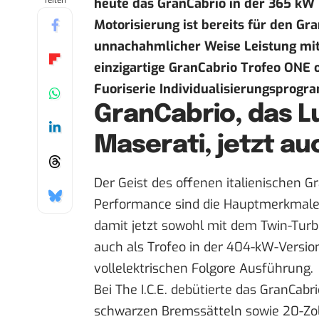
Teilen
heute das GranCabrio in der 365 kW 
Motorisierung ist bereits für den Gr
unnachahmlicher Weise Leistung mit 
einzigartige GranCabrio Trofeo ONE 
Fuoriserie Individualisierungsprogr
GranCabrio, das L
Maserati, jetzt au
Der Geist des offenen italienischen G
Performance sind die Hauptmerkmale 
damit jetzt sowohl mit dem Twin-Tur
auch als Trofeo in der 404-kW-Version
vollelektrischen Folgore Ausführung.
Bei The I.C.E. debütierte das GranCabr
schwarzen Bremssätteln sowie 20-Zoll