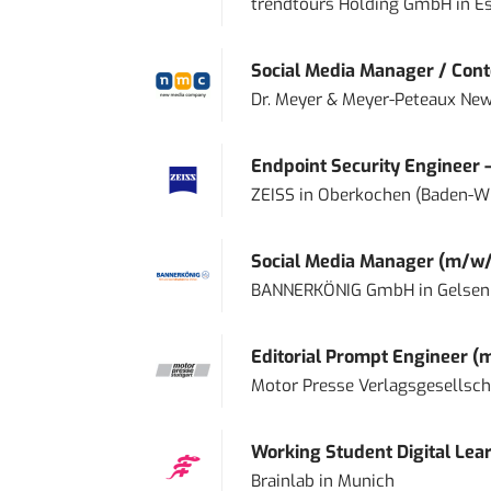
trendtours Holding GmbH
in
E
Social Media Manager / Cont
Dr. Meyer & Meyer-Peteaux New
Endpoint Security Engineer 
ZEISS
in
Oberkochen (Baden-W
Social Media Manager (m/w/
BANNERKÖNIG GmbH
in
Gelsen
Editorial Prompt Engineer (
Motor Presse Verlagsgesellsc
Working Student Digital Lear
Brainlab
in
Munich