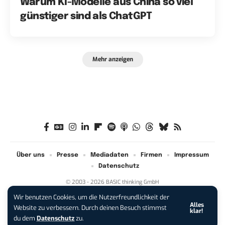
Warum KI-Modelle aus China so viel
günstiger sind als ChatGPT
Mehr anzeigen
Über uns
Presse
Mediadaten
Firmen
Impressum
Datenschutz
© 2003 - 2026 BASIC thinking GmbH
Wir benutzen Cookies, um die Nutzerfreundlichkeit der
Alles
iPhone 17 Pro sichern:
Für 1 € +
Website zu verbessern. Durch deinen Besuch stimmst
klar!
200 € Hardware-Bonus!
du dem
Datenschutz
zu.