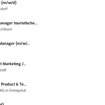
r (m/w/d)
ldorf
nager touristische...
schborn
 Manager (m/w/...
 Marketing /...
tadt
Product & Te...
 KG
in
Ennepetal
d)