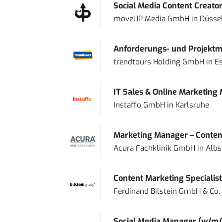
Social Media Content Creato
moveUP Media GmbH
in
Düsse
Anforderungs- und Projektma
trendtours Holding GmbH
in
E
IT Sales & Online Marketing
Instaffo GmbH
in
Karlsruhe
Marketing Manager – Content
Acura Fachklinik GmbH
in
Albs
Content Marketing Specialist 
Ferdinand Bilstein GmbH & Co.
Social Media Manager (w/m/