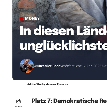
MONEY
In diesen Län
unglücklichst
von
Beatrice Bode
Veröffentlicht: 6. Apr. 2025
Akt
Adobe Stock/Максим Травкин
Platz 7: Demokratische R