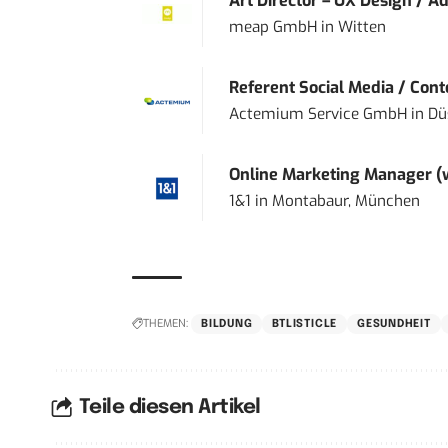
Art Director – UX Design / Ad
meap GmbH
in
Witten
Referent Social Media / Con
Actemium Service GmbH
in
Dü
Online Marketing Manager 
1&1
in
Montabaur, München
THEMEN:
BILDUNG
BTLISTICLE
GESUNDHEIT
Teile diesen Artikel