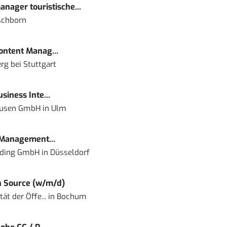
nager touristische...
schborn
Content Manag...
rg bei Stuttgart
siness Inte...
ausen GmbH
in
Ulm
 Management...
lding GmbH
in
Düsseldorf
 Source (w/m/d)
ät der Öffe...
in
Bochum