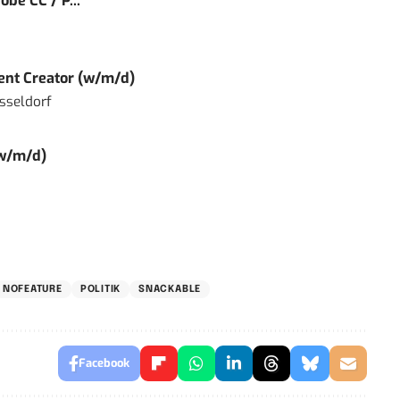
obe CC / P...
tent Creator (w/m/d)
sseldorf
(w/m/d)
NOFEATURE
POLITIK
SNACKABLE
Facebook