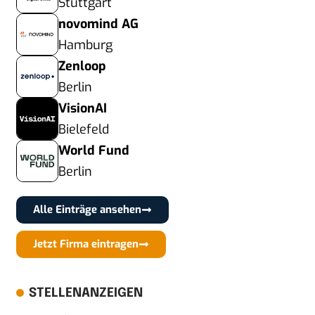
Stuttgart
novomind AG
Hamburg
Zenloop
Berlin
VisionAI
Bielefeld
World Fund
Berlin
Alle Einträge ansehen
Jetzt Firma eintragen
STELLENANZEIGEN