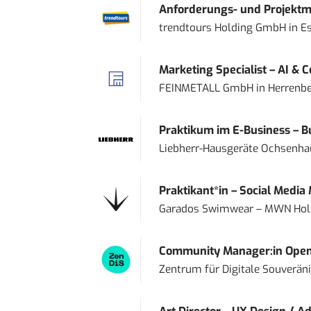
Anforderungs- und Projektma
trendtours Holding GmbH
in
E
Marketing Specialist – AI & 
FEINMETALL GmbH
in
Herrenbe
Praktikum im E-Business – Bu
Liebherr-Hausgeräte Ochsenh
Praktikant*in – Social Media
Garados Swimwear – MWN Ho
Community Manager:in Open
Zentrum für Digitale Souveränit