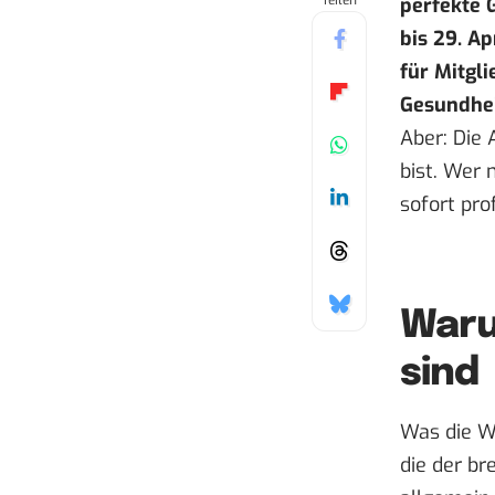
Teilen
perfekte 
bis 29. Ap
für Mitgl
Gesundhei
Aber: Die
bist. Wer 
sofort prof
Waru
sind
Was die W
die der br