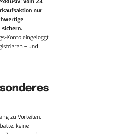
exklusiv: Vom 23.
erkaufsaktion nur
ochwertige
 sichern.
gs-Konto eingeloggt
gistrieren – und
esonderes
ng zu Vorteilen,
batte, keine