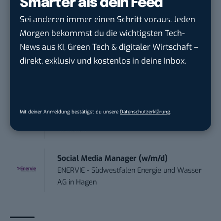
Smarter als dein Feed
Acura Fachklinik GmbH
in
Albstadt
Sei anderen immer einen Schritt voraus. Jeden
Morgen bekommst du die wichtigsten Tech-
Content Marketing Specialist Product &
News aus KI, Green Tech & digitaler Wirtschaft –
Te...
direkt, exklusiv und kostenlos in deine Inbox.
Ferdinand Bilstein GmbH & Co. KG
in
Ennepetal
Digital Forensic Analyst (f/m/d)
Mit deiner Anmeldung bestätigst du unsere
Datenschutzerklärung
.
ZEISS
in
Oberkochen (Baden-Württemberg),
München
Social Media Manager (w/m/d)
ENERVIE - Südwestfalen Energie und Wasser
AG
in
Hagen