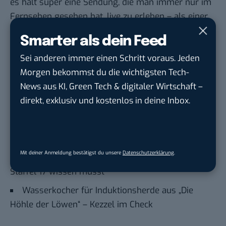
es halt super eine Sendung, die man immer nur im
Fernsehen gesehen hat, live zu erleben – als einer
der Hauptdarsteller.
Smarter als dein Feed
Dieser Beitrag enthält Affiliate-Links, für die wir eine kleine
Provision erhalten. Das hat jedoch keinen Einfluss auf die
Sei anderen immer einen Schritt voraus. Jeden
inhaltliche Gestaltung unserer Beiträge.
Morgen bekommst du die wichtigsten Tech-
Auch interessant:
News aus KI, Green Tech & digitaler Wirtschaft –
Hornhautentferner aus „Die Höhle der Löwen“ –
direkt, exklusiv und kostenlos in deine Inbox.
HornyFeet im Check
Faszienrolle mit Halterung aus „Höhle der
Löwen“ – MaxFitness im Check
Mit deiner Anmeldung bestätigst du unsere
Datenschutzerklärung
.
Die Höhle der Löwen 2025: Alles, was du zu
Staffel 17 wissen musst
Wasserkocher für Induktionsherde aus „Die
Höhle der Löwen“ – Kezzel im Check