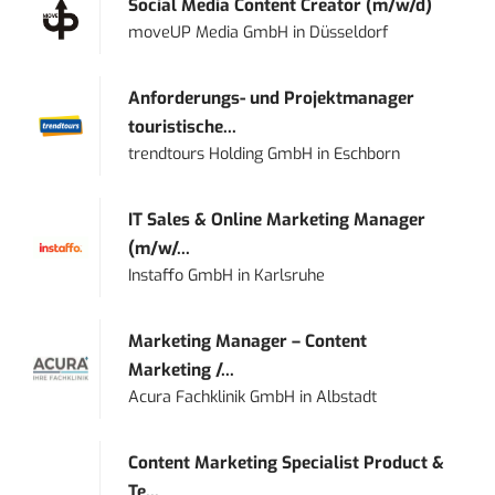
Social Media Content Creator (m/w/d)
moveUP Media GmbH
in
Düsseldorf
Anforderungs- und Projektmanager
touristische...
trendtours Holding GmbH
in
Eschborn
IT Sales & Online Marketing Manager
(m/w/...
Instaffo GmbH
in
Karlsruhe
Marketing Manager – Content
Marketing /...
Acura Fachklinik GmbH
in
Albstadt
Content Marketing Specialist Product &
Te...