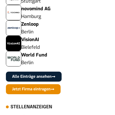
Stuttgart
novomind AG
Hamburg
Zenloop
Berlin
VisionAI
Bielefeld
World Fund
Berlin
Alle Einträge ansehen
Jetzt Firma eintragen
STELLENANZEIGEN