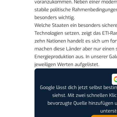
voranzukommen. Neben einer modernen 
stabile politische Rahmenbedingungen
besonders wichtig.
Welche Staaten ein besonders sicher
Technologien setzen, zeigt das
ETI-Ra
zehn Nationen handelt es sich um for
machen diese Länder aber nur einen s
Energieproduktion aus. In unserer Gal
jeweiligen Werten aufgelistet.
Google lässt dich jetzt selbst bes
siehst. Mit zwei schnellen Kli
bevorzugte Quelle hinzufügen 
unterst