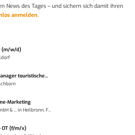
en News des Tages – und sichern sich damit ihren
enlos anmelden.
r (m/w/d)
ldorf
nager touristische...
schborn
ine-Marketing
bH & ...
in
Heilbronn, F...
– OT (f/m/x)