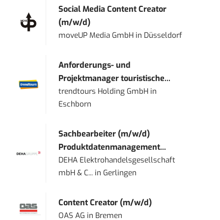
Social Media Content Creator
(m/w/d)
moveUP Media GmbH
in
Düsseldorf
Anforderungs- und
Projektmanager touristische...
trendtours Holding GmbH
in
Eschborn
Sachbearbeiter (m/w/d)
Produktdatenmanagement...
DEHA Elektrohandelsgesellschaft
mbH & C...
in
Gerlingen
Content Creator (m/w/d)
OAS AG
in
Bremen