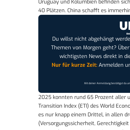
Uruguay und Kolumbien befinden sich
40 Plätzen. China schafft es immerhin
Du willst nicht abgehängt werde
Themen von Morgen geht? Übe
wichtigsten News direkt in di
Nur für kurze Zeit:
Anmelden und
Mit deiner Anmeldung bestätigst du u
2025 konnten rund 65 Prozent aller 
Transition Index (ETI) des World Eco
es nur knapp einem Drittel, in allen 
(Versorgungssicherheit, Gerechtigkeit 