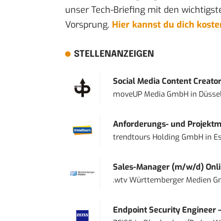
unser Tech-Briefing mit den wichtigst
Vorsprung.
Hier kannst du dich kost
STELLENANZEIGEN
Social Media Content Creato
moveUP Media GmbH
in
Düsse
Anforderungs- und Projektma
trendtours Holding GmbH
in
E
Sales-Manager (m/w/d) Onl
.wtv Württemberger Medien Gm
Endpoint Security Engineer 