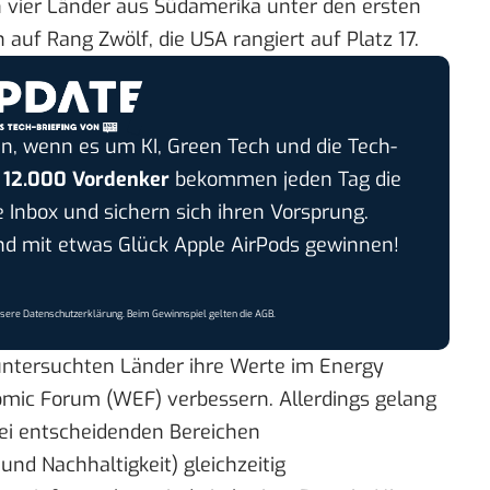
 vier Länder aus Südamerika unter den ersten
 auf Rang Zwölf, die USA rangiert auf Platz 17.
n, wenn es um KI, Green Tech und die Tech-
r
12.000 Vordenker
bekommen jeden Tag die
e Inbox und sichern sich ihren Vorsprung.
 mit etwas Glück Apple AirPods gewinnen!
nsere
Datenschutzerklärung
. Beim Gewinnspiel gelten die
AGB
.
untersuchten Länder ihre Werte im Energy
nomic Forum (WEF) verbessern. Allerdings gelang
drei entscheidenden Bereichen
und Nachhaltigkeit) gleichzeitig